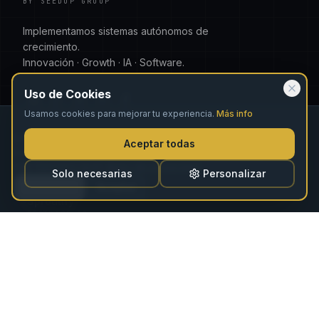
BY SEEDUP GROUP
Implementamos sistemas autónomos de
crecimiento.
Innovación · Growth · IA · Software.
Uso de Cookies
Usamos cookies para mejorar tu experiencia.
Más info
PRIVACIDAD · CONSENT MODE V2
Usamos cookies para medir el rendimiento del sitio y de
Aceptar todas
TRI-MARCA
nuestras campañas. Puedes aceptarlas o rechazarlas — el
sitio funciona igual.
Aviso de privacidad
Seedup
Solo necesarias
Personalizar
REVENUE AUTOMATION
Rechazar
Aceptar
Sproutify
SOFTWARE OS
SEOMOLE
CONVERSACIONAL
PRODUCTOS
SOLUCIONES
Sproutify ↗
Agentes IA para Revenue